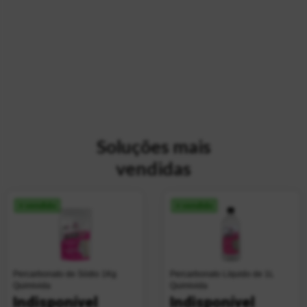
Soluções mais
vendidas
+ vendido
+ vendido
Percarbonato de Sódio 1Kg
Percarbonato Líquido de 1L
Quimivida
Quimivida
Indisponível
Indisponível