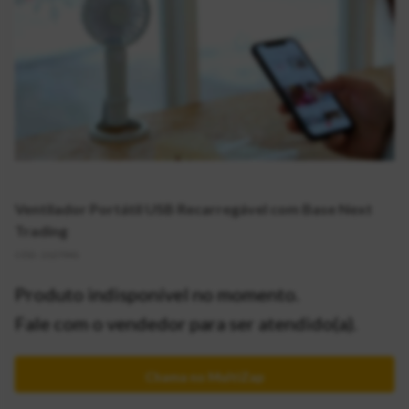
Ventilador Portátil USB Recarregável com Base Next
Trading
CÓD:
2127941
Produto indisponível no momento.
Fale com o vendedor para ser atendido(a).
Chama no MultiZap