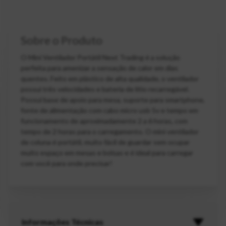
Sobre o Produto
O Mini Ventilador Portátil Next Trading é a solução
perfeita para amenizar a sensação de calor em dias
quentes. Feito em plástico de alta qualidade, o ventilador
possui três velocidades e bateria de lítio recarregável.
Possui base de apoio para mesa, suporte para smartphone,
fonte de alimentação com cabo micro usb 5v e tempo em
funcionamento de aproximadamente 2 a 6 horas, com
tempo de 2 horas para o carregamento. O mini ventilador
de coluna é portátil, muito fácil de guardar sem ocupar
muito espaço em mesas e bolsas e é ideal para carregar
com você para onde precisar!
Informações Técnicas