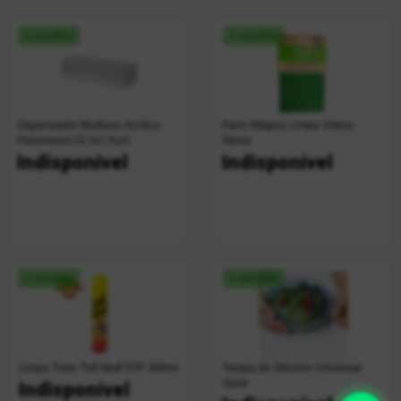
+ vendido
+ vendido
Organizador Multiuso Acrílico
Pano Mágico Limpa Vidros
Paramount 22,5x7,5cm
Ákora
Indisponível
Indisponível
+ vendido
+ vendido
Limpa Tudo Tuff Stuff STP 300ml
Tampa de Silicone Universal
Uplar
Indisponível