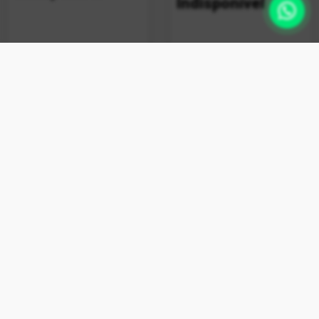
Indisponível
+ vendido
Limpa Máquina Esfrebom
Bettanin 80g
Indisponível