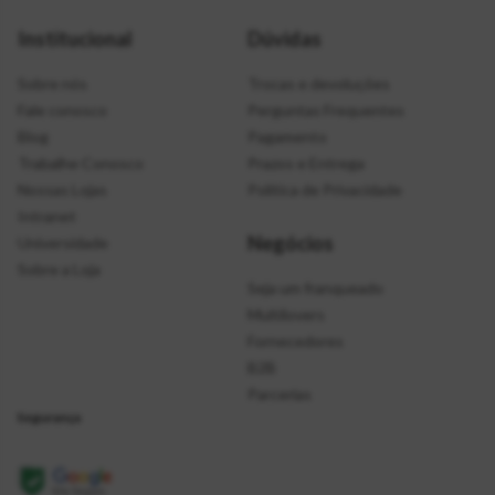
Institucional
Dúvidas
Sobre nós
Trocas e devoluções
Fale conosco
Perguntas Frequentes
Blog
Pagamento
Trabalhe Conosco
Prazos e Entrega
Nossas Lojas
Política de Privacidade
Intranet
Negócios
Universidade
Sobre a Loja
Seja um franqueado
Multilovers
Fornecedores
B2B
Parcerias
Segurança