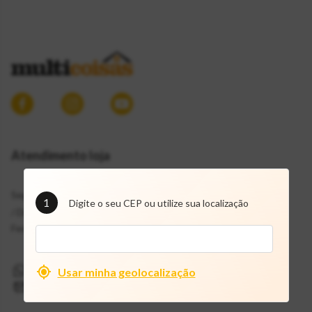
Atendimento loja
Segunda a Sábado: 7h30 às 19h
1
Digite o seu CEP ou utilize sua localização
/ Domingos:
Fechado / Feriados: 8h às 18h
(11) 9 72109757
Usar minha geolocalização
mcf@multicoisas.com.br