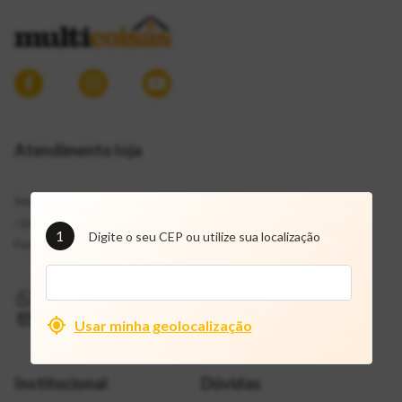
Atendimento loja
Segunda a Sábado: 7h30 às 19h
/ Domingos:
1
Digite o seu CEP ou utilize sua localização
Fechado / Feriados: 8h às 18h
(11) 9 72109757
mcf@multicoisas.com.br
Usar minha geolocalização
Institucional
Dúvidas