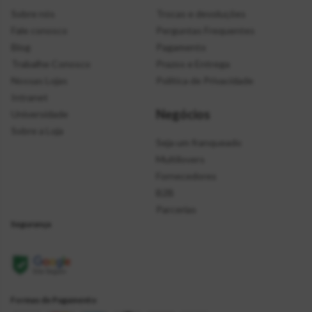
Sobre nós
Trocas e devoluções
Fale conosco
Perguntas Frequentes
Blog
Pagamento
Trabalhe Conosco
Prazos e Entrega
Nossas Lojas
Política de Privacidade
Intranet
Negócios
Universidade
Sobre a Loja
Seja um franqueado
Multilovers
Fornecedores
B2B
Parcerias
Segurança
Formas de Pagamento