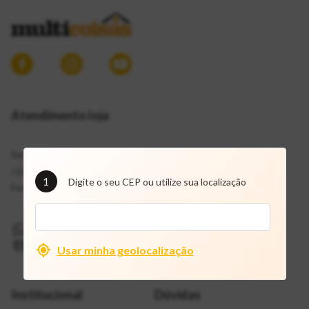
Atendimento loja
Segunda a Sábado: 7h30 às 19h
/ Domingos:
1
Digite o seu CEP ou utilize sua localização
Fechado / Feriados: 8h às 18h
(11) 9 72109757
mcf@multicoisas.com.br
Usar minha geolocalização
Institucional
Dúvidas