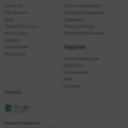
Sobre nós
Trocas e devoluções
Fale conosco
Perguntas Frequentes
Blog
Pagamento
Trabalhe Conosco
Prazos e Entrega
Nossas Lojas
Política de Privacidade
Intranet
Negócios
Universidade
Sobre a Loja
Seja um franqueado
Multilovers
Fornecedores
B2B
Parcerias
Segurança
Formas de Pagamento