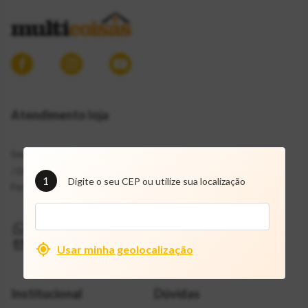
Atendimento loja
Segunda a Sábado: 7h30 às 19h
/ Domingos:
1
Digite o seu CEP ou utilize sua localização
Fechado / Feriados: 8h às 18h
(11) 9 72109757
mcf@multicoisas.com.br
Usar minha geolocalização
Institucional
Dúvidas