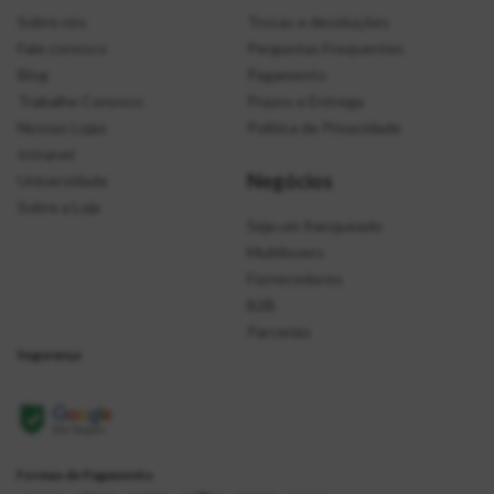
Sobre nós
Trocas e devoluções
Fale conosco
Perguntas Frequentes
Blog
Pagamento
Trabalhe Conosco
Prazos e Entrega
Nossas Lojas
Política de Privacidade
Intranet
Negócios
Universidade
Sobre a Loja
Seja um franqueado
Multilovers
Fornecedores
B2B
Parcerias
Segurança
Formas de Pagamento