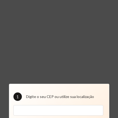
1
Digite o seu CEP ou utilize sua localização