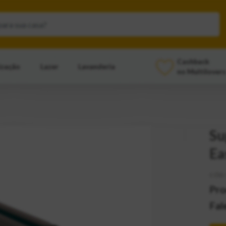
Cashback
ização
Lazer
Lavanderia
no Multilovers
Su
Ea
CÓD:
Pro
Fal