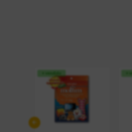
+ vendido
+ 