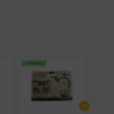
+ vendido
+ vendid