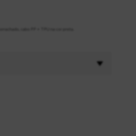
orrachado, cabo PP + TPU na cor preta.