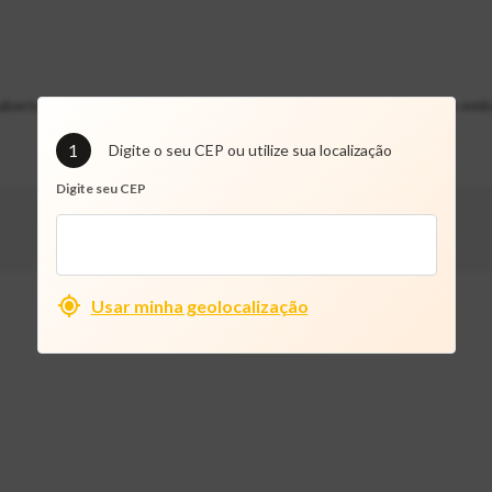
 abertura ajustável, é leve, resistente e compacto. Com acabamento emb
1
Digite o seu CEP ou utilize sua localização
Digite seu CEP
Usar minha geolocalização