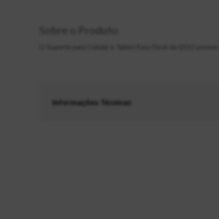
Sobre o Produto
O Suporte para Celular e Tablet Easy Desk da i2GO possui
Informações Técnicas