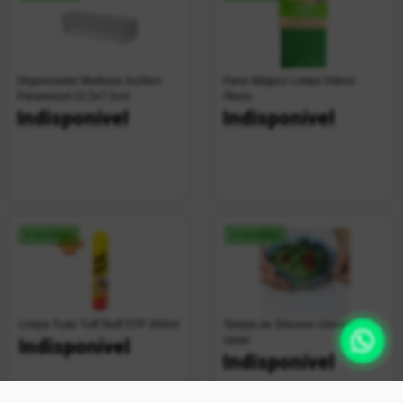
Organizador Multiuso Acrílico
Pano Mágico Limpa Vidros
Paramount 22,5x7,5cm
Ákora
Indisponível
Indisponível
+ vendido
+ vendido
Limpa Tudo Tuff Stuff STP 300ml
Tampa de Silicone Universal
Uplar
Indisponível
Indisponível