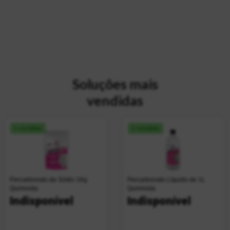
Soluções mais
vendidas
+ vendido
+ vendido
Percarbonato de Sódio 1Kg
Percarbonato Líquido de 1L
Quimivida
Quimivida
Indisponível
Indisponível