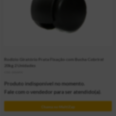
Rodízio Giratório Prata Fixação com Bucha Cobrirel
20kg 2 Unidades
CÓD:
2016474
Produto indisponível no momento.
Fale com o vendedor para ser atendido(a).
Chama no MultiZap