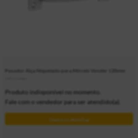
Puxador Alça Niquelado para Móveis Vonder 120mm
CÓD:
2121634
Produto indisponível no momento.
Fale com o vendedor para ser atendido(a).
Chama no MultiZap