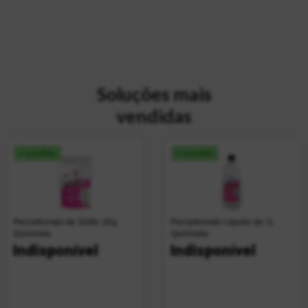
Soluções mais
vendidas
+ vendido
+ vendido
Percarbonato de Sódio 1Kg
Percarbonato Líquido de 1L
Quimivida
Quimivida
Indisponível
Indisponível