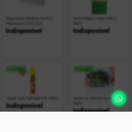
Organizador Multiuso Acrílico
Pano Mágico Limpa Vidros
Paramount 22,5x7,5cm
Ákora
Indisponível
Indisponível
+ vendido
+ vendido
Limpa Tudo Tuff Stuff STP 300ml
Tampa de Silicone Universal
Uplar
Indisponível
Indisponível