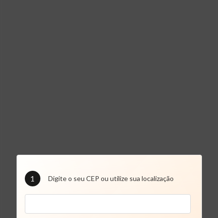
1
Digite o seu CEP ou utilize sua localização