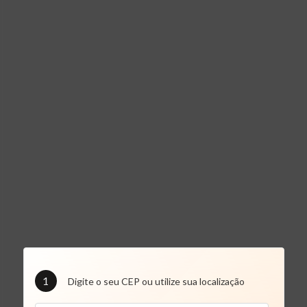
1
Digite o seu CEP ou utilize sua localização