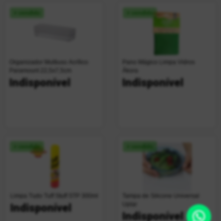
+ vendido
+ vendido
Organizador Multiuso Acrílico
Pano Mágico Limpa Vidros
Paramount 22,5x7,5cm
Ákora
Indisponível
Indisponível
+ vendido
+ vendido
Limpa Tudo Tuff Stuff STP 300ml
Tampa de Silicone Universal
Uplar
Indisponível
Indisponível