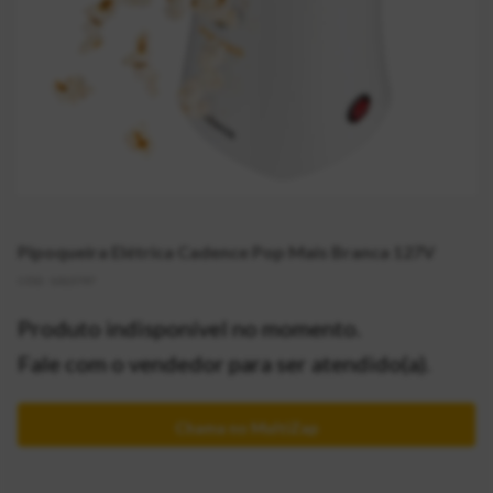
Pipoqueira Elétrica Cadence Pop Mais Branca 127V
CÓD:
1013797
Produto indisponível no momento.
Fale com o vendedor para ser atendido(a).
Chama no MultiZap