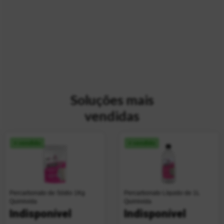
Soluções mais
vendidas
+ vendido
+ vendido
Percarbonato de Sódio 1Kg
Percarbonato Líquido de 1L
Quimivida
Quimivida
Indisponível
Indisponível