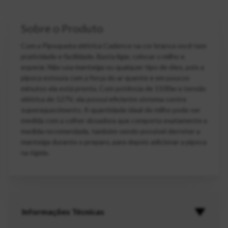
Sobre o Produto
Com a Pipoqueira elétrica Cadence na cor branca você tem
praticidade e facilidade. Basta ligar, colocar o milho e
esperar. Não usa manteiga ou qualquer tipo de óleo, pois a
pipoca estoura com a força do ar quente e em poucos
minutos ela está pronta. Com potência de 1100w e tensão
elétrica de 127V, ela possui eficiente sistema contra
superaquecimento. A quantidade ideal de milho pode ser
medida com a colher dosadora que comporta exatamente a
medida recomendada, também sendo possível derreter a
manteiga durante o preparo, para depois adicionar a pipoca
na tigela.
Informações Técnicas