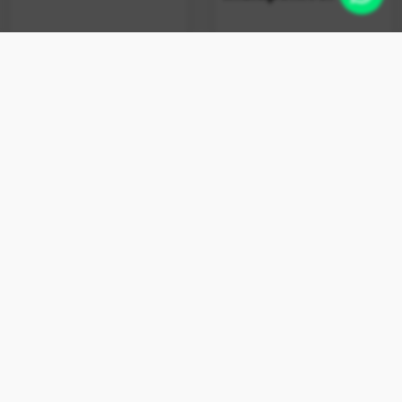
+ vendido
Limpa Máquina Esfrebom
Bettanin 80g
Indisponível