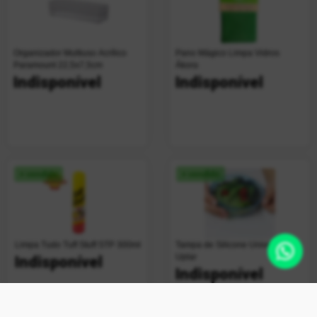
Organizador Multiuso Acrílico
Pano Mágico Limpa Vidros
Paramount 22,5x7,5cm
Ákora
Indisponível
Indisponível
+ vendido
+ vendido
Limpa Tudo Tuff Stuff STP 300ml
Tampa de Silicone Universal
Uplar
Indisponível
Indisponível