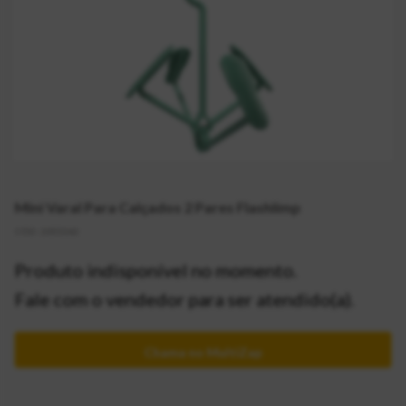
Mini Varal Para Calçados 2 Pares Flashlimp
CÓD:
2055262
Produto indisponível no momento.
Fale com o vendedor para ser atendido(a).
Chama no MultiZap