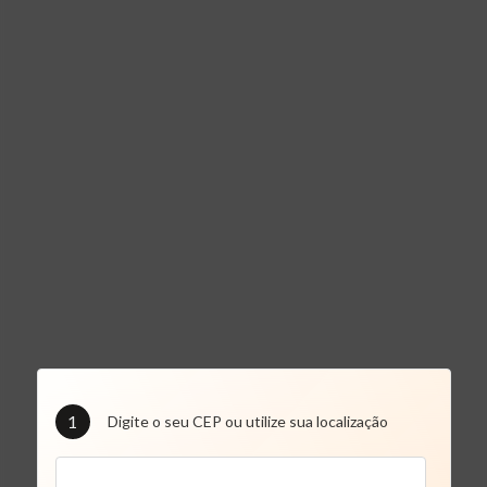
1
Digite o seu CEP ou utilize sua localização