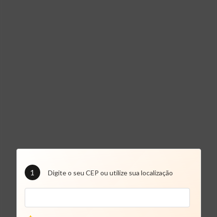
1
Digite o seu CEP ou utilize sua localização