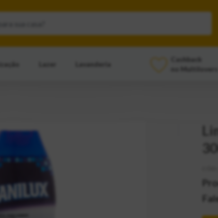
Cashback
ização
Lazer
Lavanderia
no Multilovers
Li
30
CÓD:
Pro
Fal