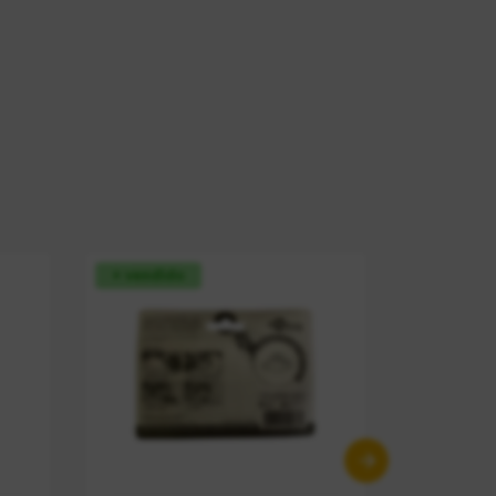
+ vendido
+ vendid