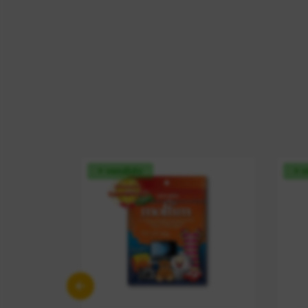
+ vendido
+ 