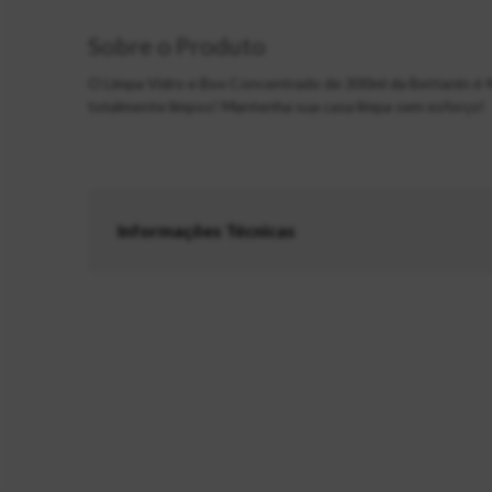
Sobre o Produto
O Limpa Vidro e Box Concentrado de 300ml da Bettanin é 4 
totalmente limpos! Mantenha sua casa limpa sem esforço!
Informações Técnicas