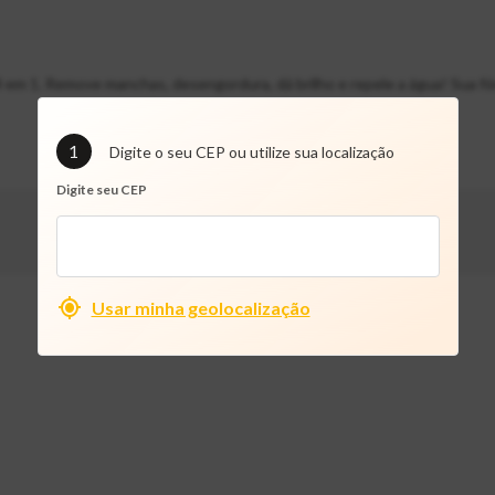
em 1. Remove manchas, desengordura, dá brilho e repele a água! Sua fór
1
Digite o seu CEP ou utilize sua localização
Digite seu CEP
Usar minha geolocalização