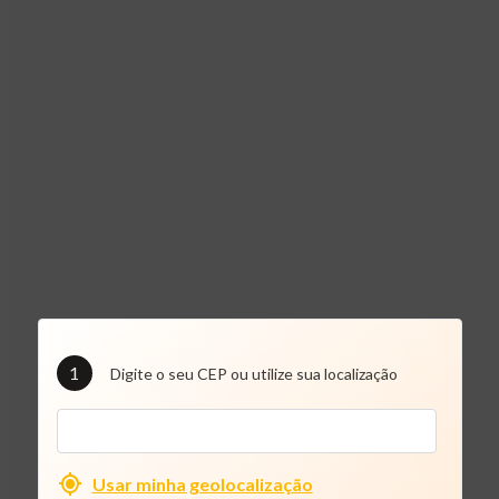
1
Digite o seu CEP ou utilize sua localização
Usar minha geolocalização