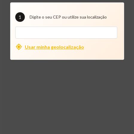
1
Digite o seu CEP ou utilize sua localização
Usar minha geolocalização