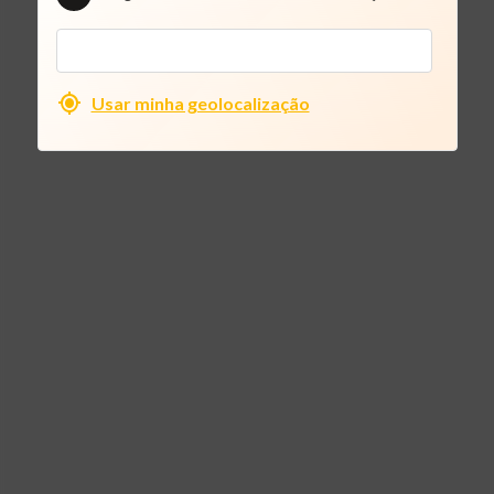
Usar minha geolocalização