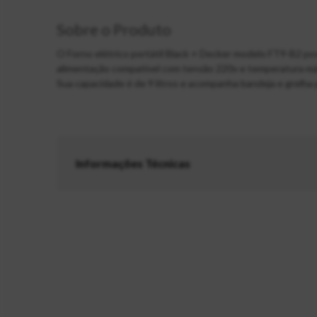
Sobre o Produto
O Forno elétrico portátil Black + Decker modelo FT9-B2 
alimentação compatível com tensão 220v e temperatura má
Sua capacidade é de 9 litros e acompanha bandeja e grelha 
Informações Técnicas