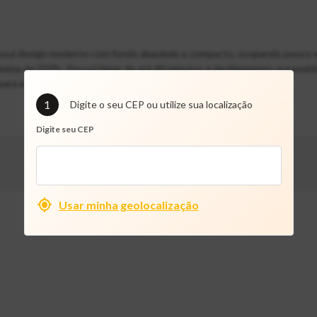
possui design moderno com fundo abaulado e compacto, ocupando pouco 
xima de 250°c. Possui timer de até 60 minutos e desligamento automát
para assar. A opção compacta e prática para preparar suas receitas.
1
Digite o seu CEP ou utilize sua localização
Digite seu CEP
Usar minha geolocalização