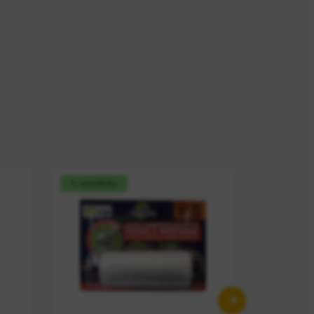
+ vendido
+ vendid