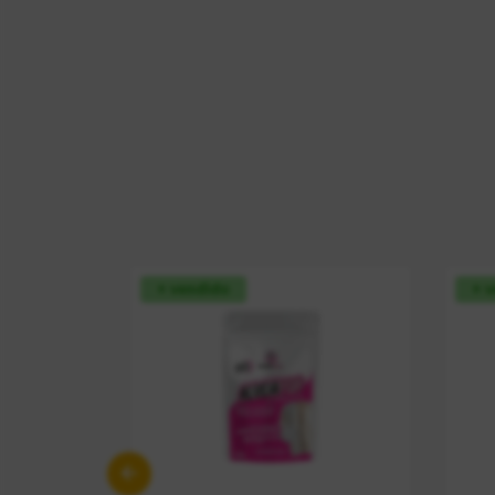
+ vendido
+ 