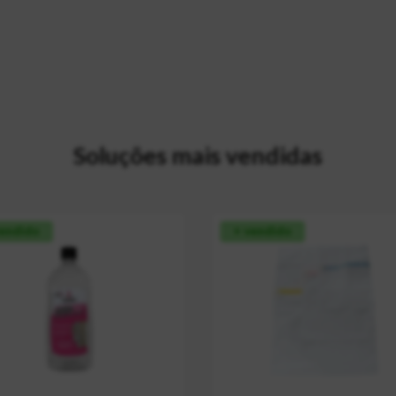
Soluções mais vendidas
vendido
+ vendido