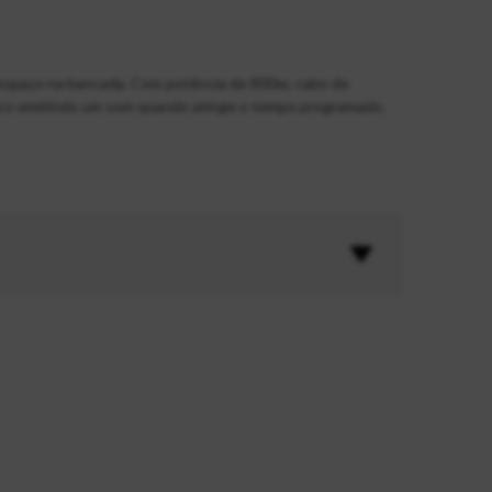
espaço na bancada. Com potência de 800w, cabo de
ico emitindo um som quando atinge o tempo programado.