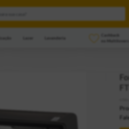
Cashback
ização
Lazer
Lavanderia
no Multilovers
Fo
FT
CÓD:
Pro
Fal