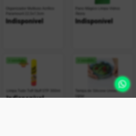
Organizador Multiuso Acrílico
Pano Mágico Limpa Vidros
Paramount 22,5x7,5cm
Ákora
Indisponível
Indisponível
+ vendido
+ vendido
Limpa Tudo Tuff Stuff STP 300ml
Tampa de Silicone Universal
Uplar
Indisponível
Indisponível