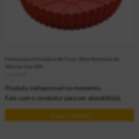
Forma para Fritadeira Air Fryer 20cm Redonda de
Silicone Uny Gift
CÓD:
2202497
Produto indisponível no momento.
Fale com o vendedor para ser atendido(a).
Chama no MultiZap