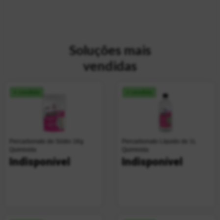
Soluções mais
vendidas
+ vendido
+ vendido
Percarbonato de Sódio 1Kg
Percarbonato Líquido de 1L
Quimivida
Quimivida
Indisponível
Indisponível