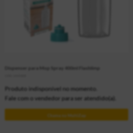
Dispenser para Mop Spray 400ml Flashlimp
CÓD:
2155028
Produto indisponível no momento.
Fale com o vendedor para ser atendido(a).
Chama no MultiZap