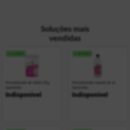
Soluções mais
vendidas
+ vendido
+ vendido
Percarbonato de Sódio 1Kg
Percarbonato Líquido de 1L
Quimivida
Quimivida
Indisponível
Indisponível