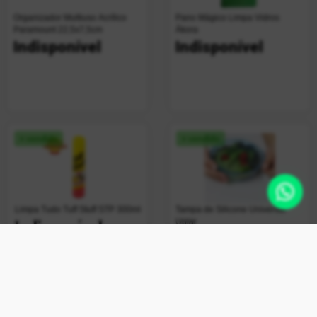
Organizador Multiuso Acrílico
Pano Mágico Limpa Vidros
Paramount 22,5x7,5cm
Ákora
Indisponível
Indisponível
+ vendido
+ vendido
Limpa Tudo Tuff Stuff STP 300ml
Tampa de Silicone Universal
Uplar
Indisponível
Indisponível