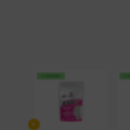
+ vendido
+ 