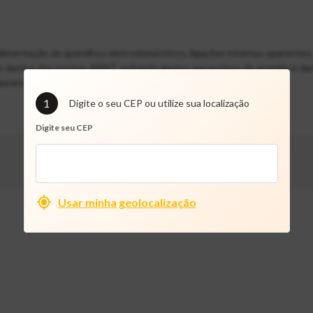
imentação de aparelhos eletrodomésticos, ligações internas aparentes,
ado dentro das normas ABNT, evitando gastos excessivos de energia e d
urança para sua casa.
1
Digite o seu CEP ou utilize sua localização
Digite seu CEP
Usar minha geolocalização