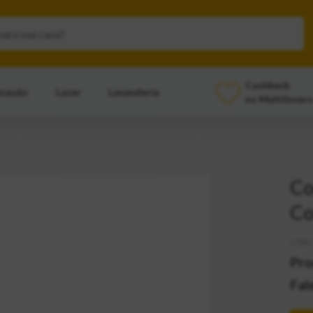
Cashback
ização
Lazer
Lavanderia
no Multilovers
Co
Co
CÓD:
Pro
Fal