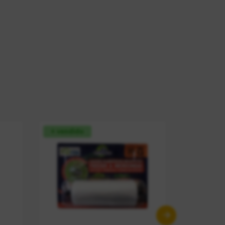
+ vendido
+ vendid