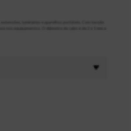
 extensões, luminárias e aparelhos portáteis. Com tensão
anos nos equipamentos. O diâmetro do cabo é de 2 x 1 mm e