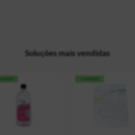
Soluções mais vendidas
vendido
+ vendido