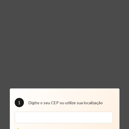
1
Digite o seu CEP ou utilize sua localização