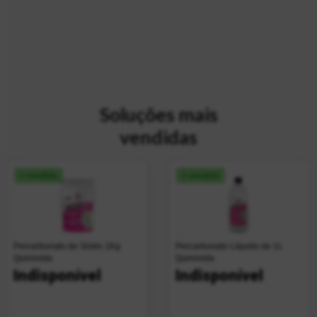
Soluções mais
vendidas
+ vendido
+ vendido
Percarbonato de Sódio 1Kg
Percarbonato Líquido de 1L
Quimivida
Quimivida
Indisponível
Indisponível