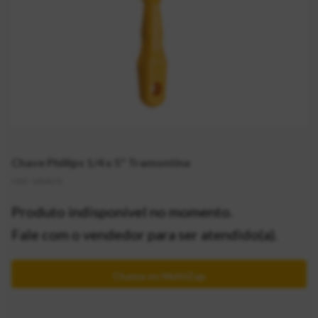
Chave Phillips 1/4 x 5" Tramontina
CÓD:
1014270
Produto indisponível no momento.
Fale com o vendedor para ser atendido(a).
Chama no MultiZap