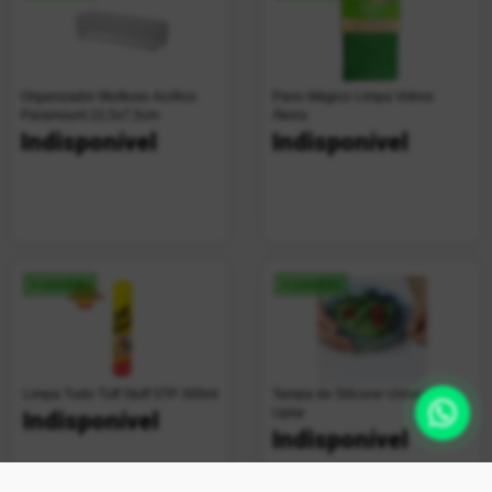
Organizador Multiuso Acrílico
Pano Mágico Limpa Vidros
Paramount 22,5x7,5cm
Ákora
Indisponível
Indisponível
+ vendido
+ vendido
Limpa Tudo Tuff Stuff STP 300ml
Tampa de Silicone Universal
Uplar
Indisponível
Indisponível