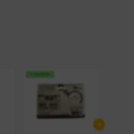
+ vendido
+ vendid