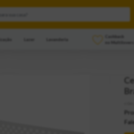
Cashback
ização
Lazer
Lavanderia
no Multilovers
Ce
Br
CÓD:
Pro
Fal