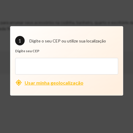
ra arrumar seus acessórios na cozinha, banheiro, quarto e escritório da 
 Mede 9x34x27cm.
1
Digite o seu CEP ou utilize sua localização
Digite seu CEP
Usar minha geolocalização