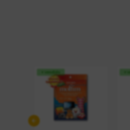
+ vendido
+ 