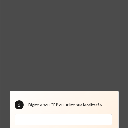
1
Digite o seu CEP ou utilize sua localização