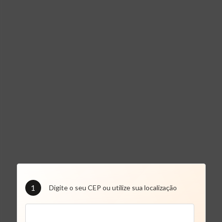
1
Digite o seu CEP ou utilize sua localização