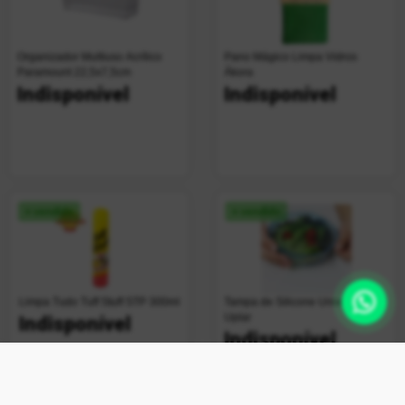
Organizador Multiuso Acrílico
Pano Mágico Limpa Vidros
Paramount 22,5x7,5cm
Ákora
Indisponível
Indisponível
+ vendido
+ vendido
Limpa Tudo Tuff Stuff STP 300ml
Tampa de Silicone Universal
Uplar
Indisponível
Indisponível