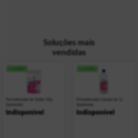
Soluções mais
vendidas
+ vendido
+ vendido
Percarbonato de Sódio 1Kg
Percarbonato Líquido de 1L
Quimivida
Quimivida
Indisponível
Indisponível