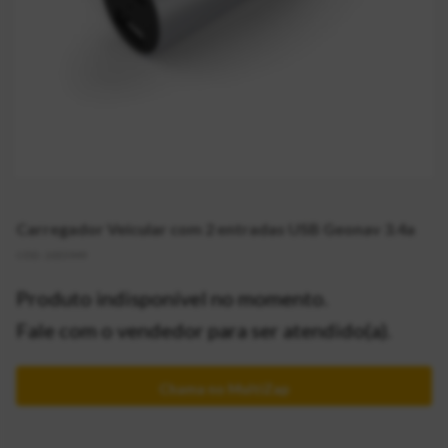
Carregador Veicular com 2 entradas USB Geonav 3.4a
CÓD:
2055949
Produto indisponível no momento.
Fale com o vendedor para ser atendido(a).
Chama no MultiZap