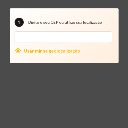
1
Digite o seu CEP ou utilize sua localização
Usar minha geolocalização