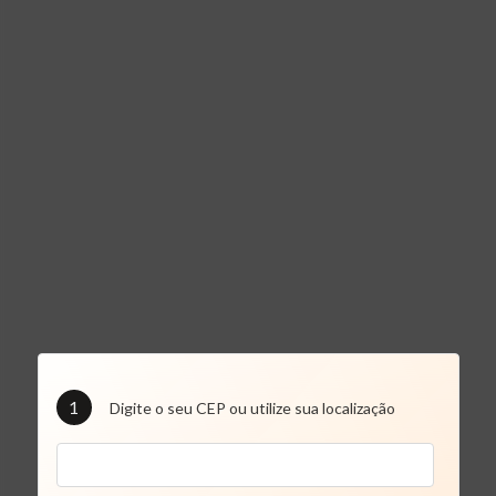
1
Digite o seu CEP ou utilize sua localização