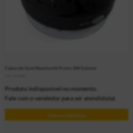
Caixa de Som Bluetooth Preto 3W Exbom
CÓD:
2121840
Produto indisponível no momento.
Fale com o vendedor para ser atendido(a).
Chama no MultiZap