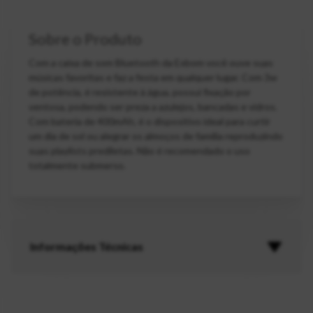
Sobre o Produto
Com a caixa de som Bluetooth da Exbom você ouve suas
músicas favoritas e faz a festa em qualquer lugar. Com 3w
de potência, é resistente à água, possui fixação por
ventosa, podendo ser preza a azulejos, bancadas e vidros.
Com bateria de 400mAh, é o dispositivo ideal para curtir
um dia de sol ou alegrar os almoços de família reproduzindo
suas playlists prediletas. Não é recomendado o uso
totalmente submerso.
Informações Técnicas