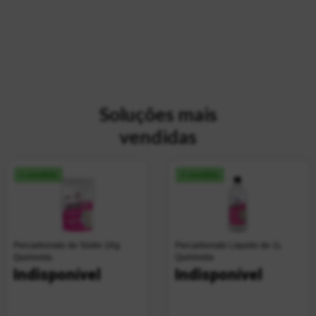
Soluções mais
vendidas
+ vendido
+ vendido
Percarbonato de Sódio 1Kg
Percarbonato Líquido de 1L
Quimivida
Quimivida
Indisponível
Indisponível