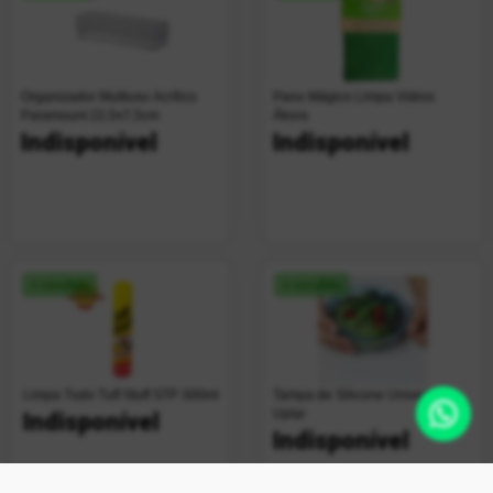
Organizador Multiuso Acrílico
Pano Mágico Limpa Vidros
Paramount 22,5x7,5cm
Ákora
Indisponível
Indisponível
+ vendido
+ vendido
Limpa Tudo Tuff Stuff STP 300ml
Tampa de Silicone Universal
Uplar
Indisponível
Indisponível