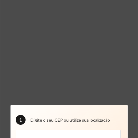
1
Digite o seu CEP ou utilize sua localização