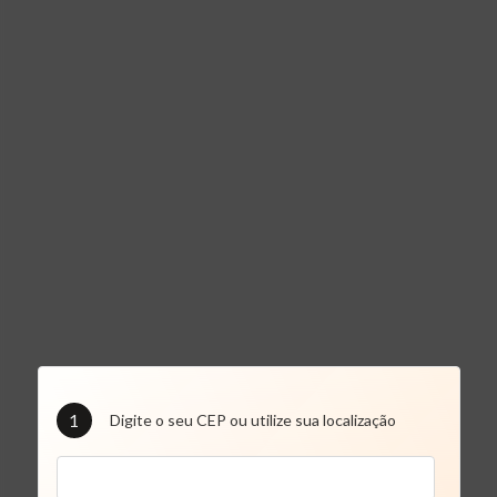
1
Digite o seu CEP ou utilize sua localização