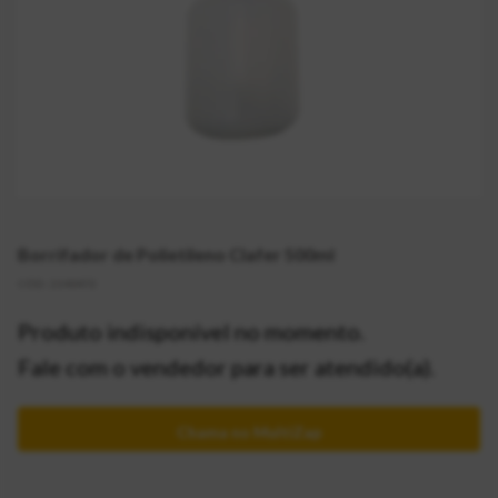
Borrifador de Polietileno Clafer 500ml
CÓD:
2140472
Produto indisponível no momento.
Fale com o vendedor para ser atendido(a).
Chama no MultiZap