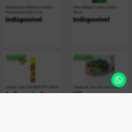
Organizador Multiuso Acrílico
Pano Mágico Limpa Vidros
Paramount 22,5x7,5cm
Ákora
Indisponível
Indisponível
+ vendido
+ vendido
Limpa Tudo Tuff Stuff STP 300ml
Tampa de Silicone Universal
Uplar
Indisponível
Indisponível