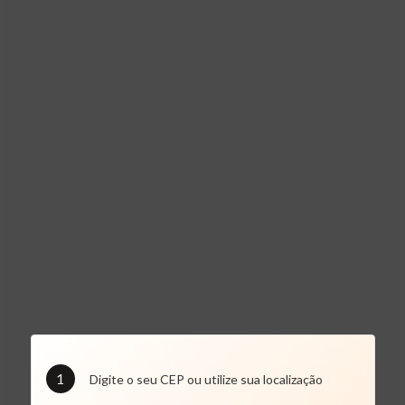
1
Digite o seu CEP ou utilize sua localização