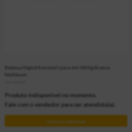
Balança Digital Eatsmart para até 180 kg Branca
Multilaser
CÓD:
2066103
Produto indisponível no momento.
Fale com o vendedor para ser atendido(a).
Chama no MultiZap