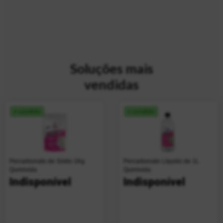
Soluções mais
vendidas
+ vendido
+ vendido
Percarbonato de Sódio 1Kg
Percarbonato Líquido de 1L
Quimivida
Quimivida
Indisponível
Indisponível