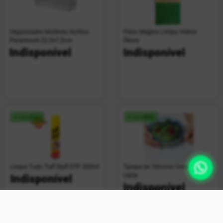
Organizador Multiuso Acrílico
Pano Mágico Limpa Vidros
Paramount 22,5x7,5cm
Ákora
Indisponível
Indisponível
+ vendido
+ vendido
Limpa Tudo Tuff Stuff STP 300ml
Tampa de Silicone Universal
Uplar
Indisponível
Indisponível