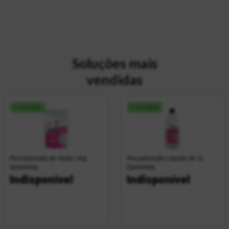
Soluções mais
vendidas
+ vendido
+ vendido
Percarbonato de Sódio 1Kg
Percarbonato Líquido de 1L
Quimivida
Quimivida
Indisponível
Indisponível