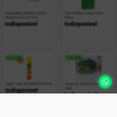
Organizador Multiuso Acrílico
Pano Mágico Limpa Vidros
Paramount 22,5x7,5cm
Ákora
Indisponível
Indisponível
+ vendido
+ vendido
Limpa Tudo Tuff Stuff STP 300ml
Tampa de Silicone Universal
Uplar
Indisponível
Indisponível