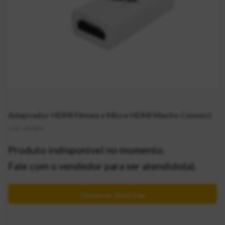
Adaptador HDMI Fêmea x Micro HDMI Macho Connect
CÓD:
2014807
Produto indisponível no momento.
Fale com o vendedor para ser atendido(a).
Chama no MultiZap