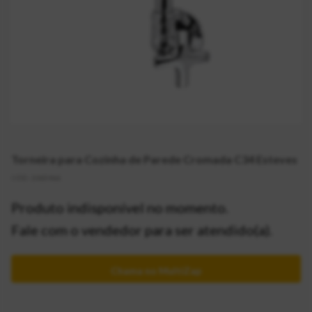
Torneira para Cozinha de Parede Cromada C34 Esteves
CÓD:
2065466
Produto indisponível no momento.
Fale com o vendedor para ser atendido(a).
Chama no MultiZap