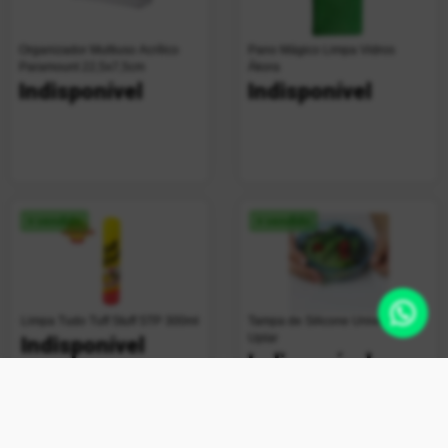
Organizador Multiuso Acrílico
Pano Mágico Limpa Vidros
Paramount 22,5x7,5cm
Ákora
Indisponível
Indisponível
+ vendido
+ vendido
Limpa Tudo Tuff Stuff STP 300ml
Tampa de Silicone Universal
Uplar
Indisponível
Indisponível