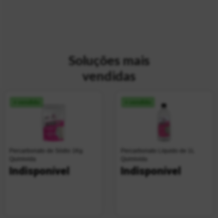
Soluções mais
vendidas
+ vendido
+ vendido
Percarbonato de Sódio 1Kg
Percarbonato Líquido de 1L
Quimivida
Quimivida
Indisponível
Indisponível