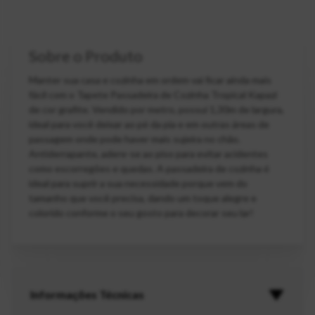
Sobre o Produto
Manter sua casa e cozinha em ordem vai ficar ainda mais
fácil com o Tapete Passadeira de Cozinha Tropical Kapazi
de cor grafite. Vendido por metro, possui 1,30m de largura,
ideal para você deixar ao pé da pia e em outras áreas de
passagem onde pode haver mais sujeira no chão.
Antiderrapante, adere-se ao piso para evitar acidentes
como escorregões e quedas. A passadeira de cozinha é
ideal para suprir a sua necessidade porque vem do
tamanho que você precisa, dando um toque alegre e
colorido conforme o seu gosto para decorar seu lar!
Informações Técnicas