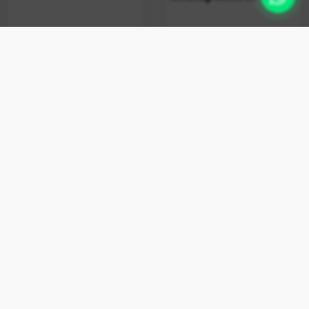
+ vendido
Limpa Máquina Esfrebom
Bettanin 80g
Indisponível