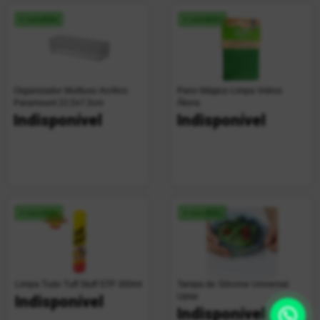
+ vendido
+ vendido
Organizador Multiuso Acrílico
Pano Mágico Limpa Vidros
Paramount 22,5x7,5cm
Ákora
Indisponível
Indisponível
+ vendido
+ vendido
Limpa Tudo Tuff Stuff STP 300ml
Tampa de Silicone Universal
Uplar
Indisponível
Indisponível