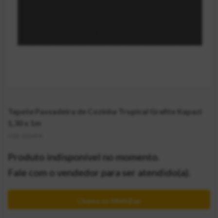
Tapete Passadeira de Cozinha Tropical Grafite Kapazi
1,30 x 1m
CÓD:
2130476
Produto indisponível no momento.
Fale com o vendedor para ser atendido(a).
Chama no MultiZap