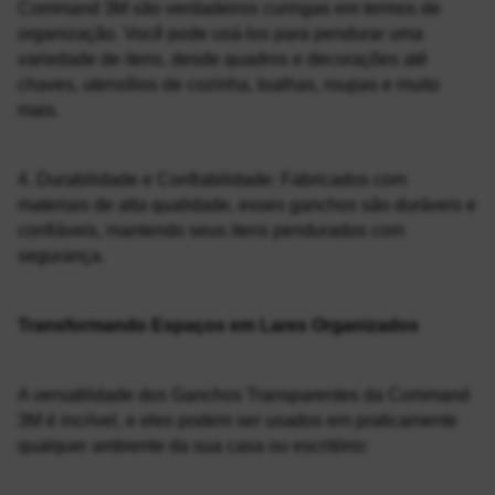
Command 3M são verdadeiros curingas em termos de 
organização. Você pode usá-los para pendurar uma 
variedade de itens, desde quadros e decorações até 
chaves, utensílios de cozinha, toalhas, roupas e muito 
mais.
4. Durabilidade e Confiabilidade: Fabricados com 
materiais de alta qualidade, esses ganchos são duráveis e 
confiáveis, mantendo seus itens pendurados com 
segurança.
Transformando Espaços em Lares Organizados
A versatilidade dos Ganchos Transparentes da Command 
3M é incrível, e eles podem ser usados em praticamente 
qualquer ambiente da sua casa ou escritório: