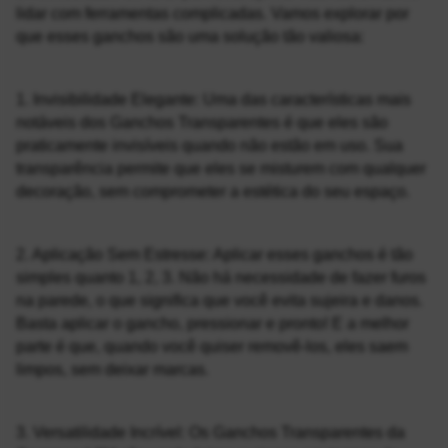
lidar com ferramentas complicadas. Vamos explorar por 
que esses ganchos são uma solução tão valiosa:
1. Invisibilidade Elegante: Uma das características mais 
notáveis dos Ganchos Transparentes é que eles são 
praticamente invisíveis quando não estão em uso. Sua 
transparência permite que eles se misturem com qualquer 
decoração, sem comprometer a estética do seu espaço.
2. Aplicação Sem Estresse: Aplicar esses ganchos é tão 
simples quanto 1, 2, 3. Não há necessidade de fazer furos 
na parede, o que significa que você evita sujeira e danos. 
Basta aplicar o gancho, pressionar e pronto! E a melhor 
parte é que, quando você quiser removê-los, eles saem 
limpos, sem deixar marcas.
3. Versatilidade Incrível: Os Ganchos Transparentes da 