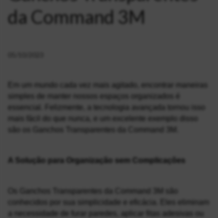
da Command 3M
05/10/2023
Em um mundo cada vez mais agitado, encontrar maneiras 
simples de manter nossos espaços organizados é 
essencial. Felizmente, a tecnologia avançada tornou isso 
mais fácil do que nunca, e um excelente exemplo disso 
são os Ganchos Transparentes da Command 3M.
A Solução para Organização sem Complicações
Os Ganchos Transparentes da Command 3M são 
conhecidos por sua simplicidade e eficácia. Eles eliminam 
a necessidade de furar paredes, aplicar fitas adesivas ou 