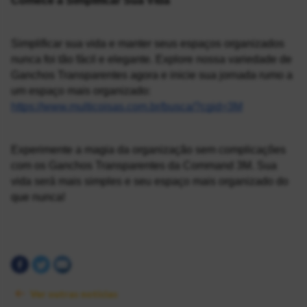
Comece a Simplificar Sua Vida
Simplificar sua vida e manter seus espaços organizados 
nunca foi tão fácil e elegante. Explore nossa variedade de 
Ganchos Transparentes agora e inicie sua jornada rumo a 
um espaço mais organizado: 
https://www.multicoisas.com.br/busca/?cgid=3M
Experimente a magia da organização sem complicações 
com os Ganchos Transparentes da Command 3M. Sua 
vida será mais simples e seu espaço mais organizado do 
que nunca!
Ver outras notícias