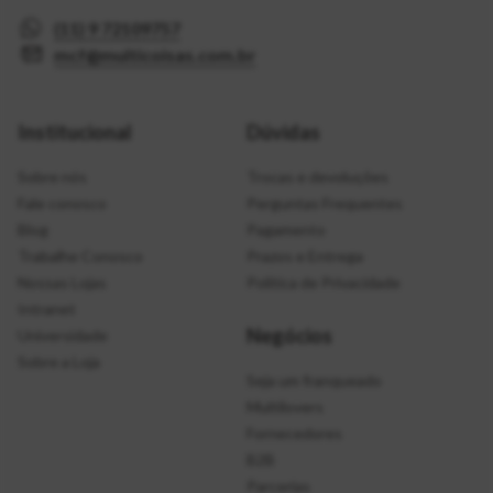
(11) 9 72109757
mcf@multicoisas.com.br
Institucional
Dúvidas
Sobre nós
Trocas e devoluções
Fale conosco
Perguntas Frequentes
Blog
Pagamento
Trabalhe Conosco
Prazos e Entrega
Nossas Lojas
Política de Privacidade
Intranet
Negócios
Universidade
Sobre a Loja
Seja um franqueado
Multilovers
Fornecedores
B2B
Parcerias