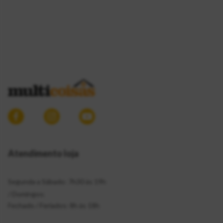
Atendimento loja
Segunda a Sábado: 7h30 às 19h
/ Domingos:
Fechado / Feriados: 8h às 18h