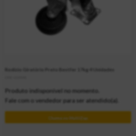
Rodízio Giratório Preto Bestfer 17kg 4 Unidades
CÓD:
2115541
Produto indisponível no momento.
Fale com o vendedor para ser atendido(a).
Chama no MultiZap