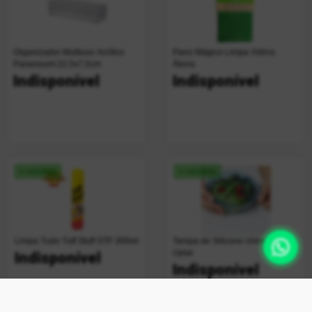
Organizador Multiuso Acrílico
Pano Mágico Limpa Vidros
Paramount 22,5x7,5cm
Ákora
Indisponível
Indisponível
+ vendido
+ vendido
Limpa Tudo Tuff Stuff STP 300ml
Tampa de Silicone Universal
Uplar
Indisponível
Indisponível