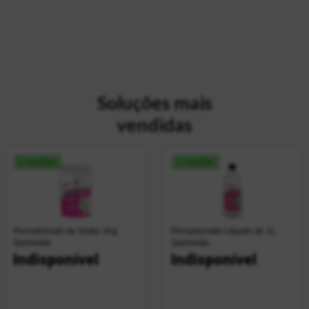
Soluções mais
vendidas
+ vendido
+ vendido
Percarbonato de Sódio 1Kg
Percarbonato Líquido de 1L
Quimivida
Quimivida
Indisponível
Indisponível