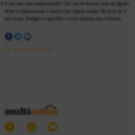
O seu não tem temporizador? Em vez de dormir com ele ligado, 
deixe-o esquentando o quarto por algum tempo. Na hora de ir 
pra cama, desligue o aparelho e entre debaixo das cobertas.
Ver outras notícias