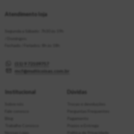
Atendimento loja
Segunda a Sábado: 7h30 às 19h
/ Domingos:
Fechado / Feriados: 8h às 18h
(11) 9 72109757
mcf@multicoisas.com.br
Institucional
Dúvidas
Sobre nós
Trocas e devoluções
Fale conosco
Perguntas Frequentes
Blog
Pagamento
Trabalhe Conosco
Prazos e Entrega
Nossas Lojas
Política de Privacidade