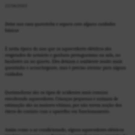
22/06/2023
Deixe sua casa quentinha e segura com alguns cuidados 
básicos
É nesta época do ano que os aquecedores elétricos são 
resgatados do armário e ganham protagonismo na sala, no 
banheiro ou no quarto. Eles deixam o ambiente muito mais 
quentinho e aconchegante, mas é preciso atentar para alguns 
cuidados. 
Queimaduras são os tipos de acidentes mais comuns 
envolvendo aquecedores. Crianças pequenas e animais de 
estimação são as maiores vítimas, por não terem noção dos 
riscos do contato com o aparelho em funcionamento. 
Assim como o ar-condicionado, alguns aquecedores elétricos 