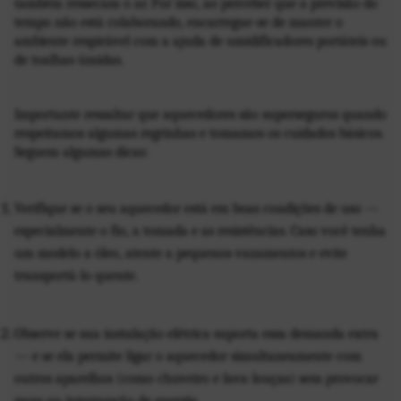
também ressecam o ar. Por isso, ao perceber que a previsão do 
tempo não está colaborando, encarregue-se de manter o 
ambiente respirável com a ajuda de umidificadores portáteis ou 
de toalhas úmidas.
Importante ressaltar que aquecedores são superseguros quando 
respeitamos algumas regrinhas e tomamos os cuidados básicos. 
Seguem algumas dicas:
Verifique se o seu aquecedor está em boas condições de uso — 
especialmente o fio, a tomada e as resistências. Caso você tenha 
um modelo a óleo, atente a pequenos vazamentos e evite 
transportá-lo quente. 
Observe se sua instalação elétrica suporta essa demanda extra 
— e se ela permite ligar o aquecedor simultaneamente com 
outros aparelhos (como chuveiro e lava-louças) sem provocar 
pane ou interrupção de energia. 