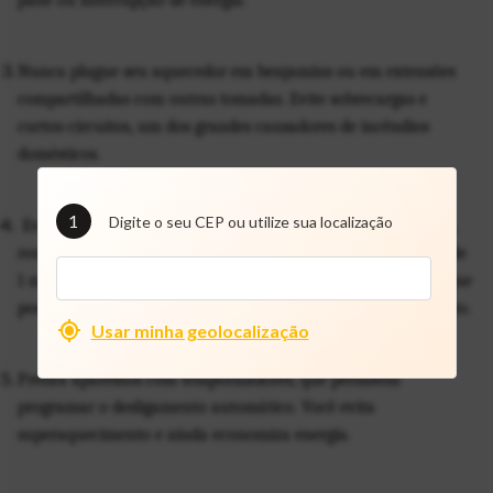
Nunca plugue seu aquecedor em benjamins ou em extensões 
compartilhadas com outras tomadas. Evite sobrecargas e 
curtos-circuitos, um dos grandes causadores de incêndios 
domésticos.
1
Digite o seu CEP ou utilize sua localização
 Evite posicionar seu aquecedor próximo de cortinas, tapetes, 
roupas ou outros materiais inflamáveis. Estabeleça um raio de 
1 metro de distância entre o aquecedor e móveis ou objetos que 
possam bloquear a ventilação e favorecer o superaquecimento. 
Usar minha geolocalização
Prefira aparelhos com temporizadores, que permitem 
programar o desligamento automático. Você evita 
superaquecimento e ainda economiza energia. 