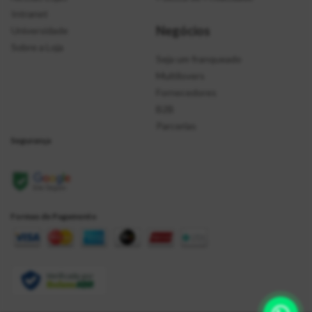
Intranet
Negócios
Universidade
Sobre a Loja
Seja um franqueado
Multilovers
Fornecedores
B2B
Parcerias
Segurança
Formas de Pagamento