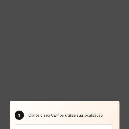
1
Digite o seu CEP ou utilize sua localização