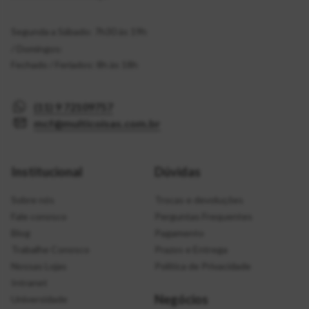
Segunda a Sábado: 7h30 às 19h
/ Domingos:
Fechado / Feriados: 8h às 18h
(11) 9 72109757
mcf@multicoisas.com.br
Institucional
Dúvidas
Sobre nós
Trocas e devoluções
Fale conosco
Perguntas Frequentes
Blog
Pagamento
Trabalhe Conosco
Prazos e Entrega
Nossas Lojas
Política de Privacidade
Intranet
Negócios
Universidade