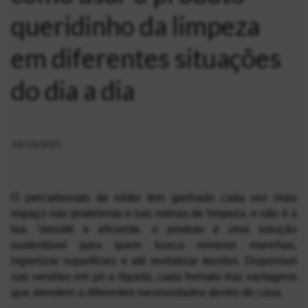
queridinho da limpeza
em diferentes situações
do dia a dia
10/10/2025
O percarbonato de sódio tem ganhado cada vez mais 
espaço nas prateleiras e nas rotinas de limpeza, e não é à 
toa. Versátil e eficiente, o produto é uma solução 
sustentável para quem busca remover manchas, 
higienizar superfícies e até revitalizar tecidos. Disponível 
nas versões em pó e líquida, cada formato traz vantagens 
que atendem a diferentes necessidades dentro de casa.