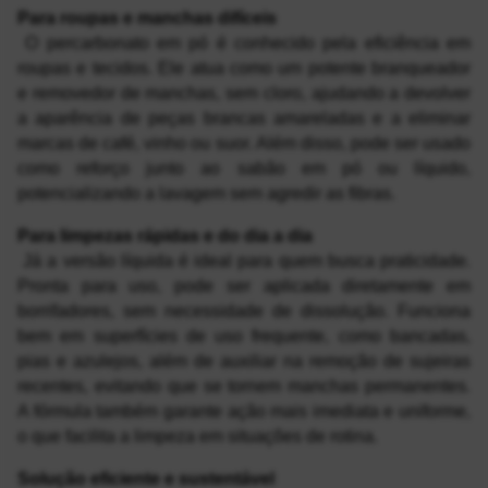
Para roupas e manchas difíceis
 O percarbonato em pó é conhecido pela eficiência em 
roupas e tecidos. Ele atua como um potente branqueador 
e removedor de manchas, sem cloro, ajudando a devolver 
a aparência de peças brancas amareladas e a eliminar 
marcas de café, vinho ou suor. Além disso, pode ser usado 
como reforço junto ao sabão em pó ou líquido, 
potencializando a lavagem sem agredir as fibras.
Para limpezas rápidas e do dia a dia
 Já a versão líquida é ideal para quem busca praticidade. 
Pronta para uso, pode ser aplicada diretamente em 
borrifadores, sem necessidade de dissolução. Funciona 
bem em superfícies de uso frequente, como bancadas, 
pias e azulejos, além de auxiliar na remoção de sujeiras 
recentes, evitando que se tornem manchas permanentes. 
A fórmula também garante ação mais imediata e uniforme, 
o que facilita a limpeza em situações de rotina.
Solução eficiente e sustentável