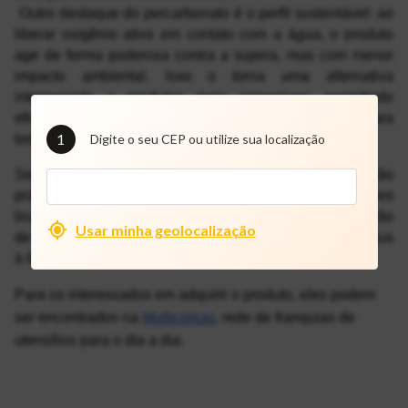
 Outro destaque do percarbonato é o perfil sustentável: ao 
liberar oxigênio ativo em contato com a água, o produto 
age de forma poderosa contra a sujeira, mas com menor 
impacto ambiental. Isso o torna uma alternativa 
interessante a produtos mais agressivos, permitindo 
eficiência na limpeza sem abrir mão da segurança para 
1
toda a família.
Digite o seu CEP ou utilize sua localização
Seja em pó ou líquido, o percarbonato é uma solução 
prática, versátil e cada vez mais presente nos lares 
brasileiros. A escolha da versão ideal depende da ocasião 
Usar minha geolocalização
de uso — e, em ambos os casos, os resultados fazem jus 
à fama que o produto vem conquistando. 
Para os interessados em adquirir o produto, eles podem 
ser encontrados na 
Multicoisas
, rede de franquias de 
utensílios para o dia a dia.