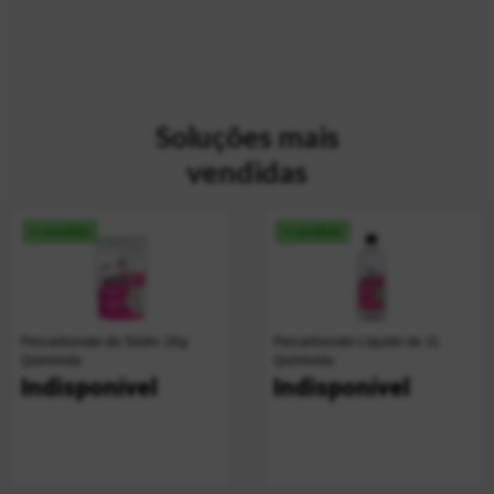
Soluções mais
vendidas
+ vendido
+ vendido
Percarbonato de Sódio 1Kg
Percarbonato Líquido de 1L
Quimivida
Quimivida
Indisponível
Indisponível