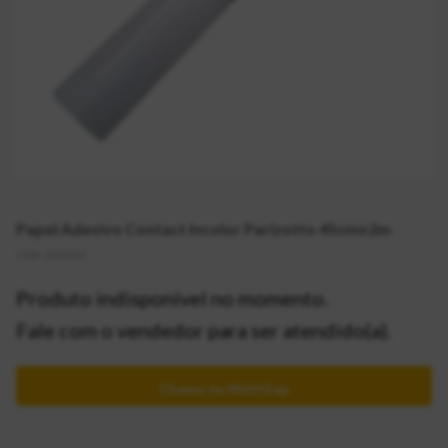
Papel Adesivo Contact Incolor Parizotto 45cmx2m
CÓD:
2073307
Produto indisponível no momento.
Fale com o vendedor para ser atendido(a).
Chama no MultiZap