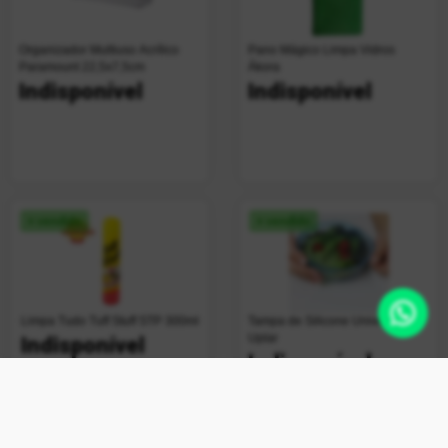
Organizador Multiuso Acrílico
Pano Mágico Limpa Vidros
Paramount 22,5x7,5cm
Ákora
Indisponível
Indisponível
+ vendido
+ vendido
Limpa Tudo Tuff Stuff STP 300ml
Tampa de Silicone Universal
Uplar
Indisponível
Indisponível