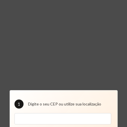
1
Digite o seu CEP ou utilize sua localização