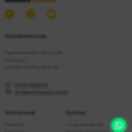
Atendimento loja
Segunda a Sábado: 7h30 às 19h
/ Domingos:
Fechado / Feriados: 8h às 18h
(11) 9 72109757
mcf@multicoisas.com.br
Institucional
Dúvidas
Sobre nós
Trocas e devoluções
Fale conosco
Perguntas Frequentes