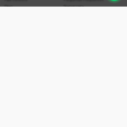
Blog
Pagamento
Trabalhe Conosco
Prazos e Entrega
Nossas Lojas
Política de Privacidade
Intranet
Negócios
Universidade
Sobre a Loja
Seja um franqueado
Multilovers
Fornecedores
B2B
Parcerias
Segurança
Formas de Pagamento