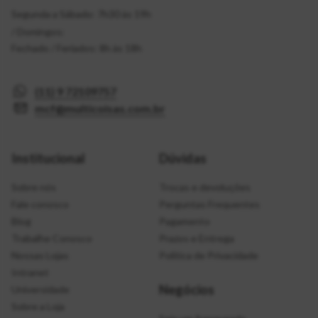
Segunda a Sábado: 7h30 às 19h
/ Domingos:
Fechado / Feriados: 8h às 18h
(11) 9 72109757
mcf@multicoisas.com.br
Institucional
Dúvidas
Sobre nós
Trocas e devoluções
Fale conosco
Perguntas Frequentes
Blog
Pagamento
Trabalhe Conosco
Prazos e Entrega
Nossas Lojas
Política de Privacidade
Intranet
Negócios
Universidade
Sobre a Loja