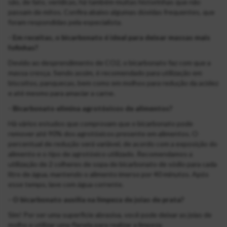
são, de fato, verídicas, há também muitas historinhas que não
passam de mitos. Confira abaixo algumas dúvidas frequentes, que
foram respondidas pela especialista.
- Em receitas, o bicarbonato é ideal para deixar massas mais
fofinhas?
Devido ao desprendimento de CO2, o bicarbonato faz com que a
massa cresça. Sendo assim, é recomendado para utilização em
biscoitos, panquecas, bem como em molhos para redução da acidez
e até mesmo para amaciar a carne.
- Bicarbonato elimina agrotóxicos de alimentos?
Há vários estudos que comprovam que o bicarbonato pode
remover até 90% dos agrotóxicos presente em alimentos. O
percentual de redução será variável, de acordo com a exposição do
alimento e o tipo de agrotóxico utilizado. Recomendamos a
utilização de 2 colheres de sopa de bicarbonato de sódio para cada
litro de água, mantendo o alimento imerso por 40 minutos. Após
esse tempo, lave com água corrente.
- O bicarbonato auxilia na limpeza de joias de prata?
Sim! Por ser uma superfície abrasiva, você pode deixar as joias de
molho e utilizar uma flanela para realizar a limpeza.