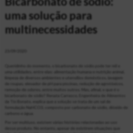
Bicarbonato de sódio:
uma solução para
multinecessidades
23/09/2020
Queridinho do momento, o bicarbonato de sódio pode ter mil e
uma utilidades, entre elas: alimentação humana e nutrição animal,
limpeza de diversos ambientes e utensílios domésticos, lavagem
de roupas, elevador de pH para piscinas, redução de agrotóxicos,
remoção de odores, entre muitos outros. Mas, afinal, o que é o
bicarbonato de sódio? Renata Carrasco, Engenheira de Alimentos
da Tio Bonato, explica que a solução se trata de um sal de
formulação NaHCO3, composto por carbonato de sódio, dióxido de
carbono e água.
Por ser multiuso, existem várias histórias relacionadas ao uso
desse produto. No entanto, apesar de existirem situações que