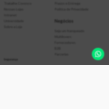
Trabalhe Conosco
Prazos e Entrega
Nossas Lojas
Política de Privacidade
Intranet
Negócios
Universidade
Sobre a Loja
Seja um franqueado
Multilovers
Fornecedores
B2B
Parcerias
Segurança
Formas de Pagamento