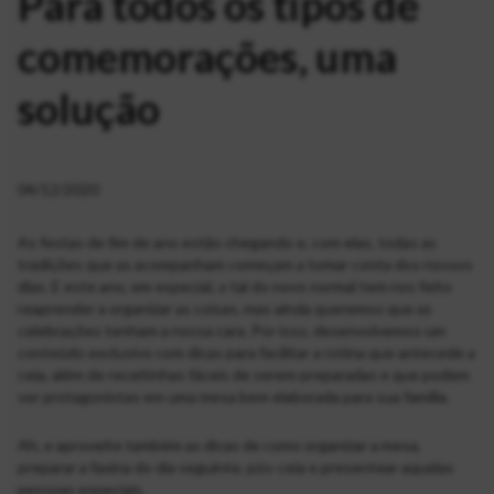
Para todos os tipos de
comemorações, uma
solução
04/12/2020
As festas de fim de ano estão chegando e, com elas, todas as
tradições que as acompanham começam a tomar conta dos nossos
dias. E este ano, em especial, o tal do novo normal tem nos feito
reaprender a organizar as coisas, mas ainda queremos que as
celebrações tenham a nossa cara. Por isso, desenvolvemos um
conteúdo exclusivo com dicas para facilitar a rotina que antecede a
ceia, além de receitinhas fáceis de serem preparadas e que podem
ser protagonistas em uma mesa bem elaborada para sua família.
Ah, e aproveite também as dicas de como organizar a mesa,
preparar a faxina do dia seguinte, pós-ceia e presentear aquelas
pessoas especiais.