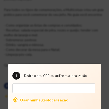
Para todos os tipos de comemorações, a Multicoisas criou um guia
prático para você comemorar do seu jeito. No guia você encontra:
- Como organizar as listas de compras e convidados;
- Receitas: salada especial de pêra, nozes e queijo; tender com
molho de laranja e mel;
- Sobremesa: pavlova;
- Drinks: sangria e mimosa;
- Como decorar da mesa para o Natal;
- Limpeza pós-ceia.
Quer saber mais?
Clique aqui!
1
Digite o seu CEP ou utilize sua localização
Ver outras notícias
Usar minha geolocalização