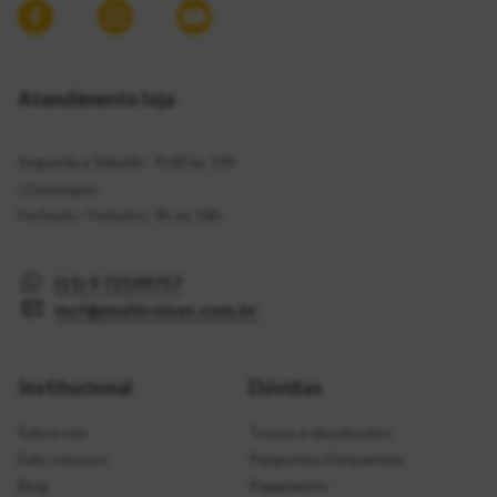
Atendimento loja
Segunda a Sábado: 7h30 às 19h
/ Domingos:
Fechado / Feriados: 8h às 18h
(11) 9 72109757
mcf@multicoisas.com.br
Institucional
Dúvidas
Sobre nós
Trocas e devoluções
Fale conosco
Perguntas Frequentes
Blog
Pagamento